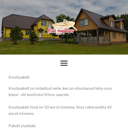
Skip
to
content
Koolipakett
Koolipakett on mõeldud neile, kes on otsustanud teha oma
klassi- või koolireisi Kihnu saarele.
Koolipaketi hind on 50 eurot inimene. Ilma rattarendita 42
eurot inimene.
Pakett sisaldab: