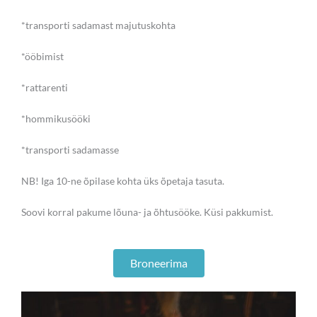
*transporti sadamast majutuskohta
*ööbimist
*rattarenti
*hommikusööki
*transporti sadamasse
NB! Iga 10-ne õpilase kohta üks õpetaja tasuta.
Soovi korral pakume lõuna- ja õhtusööke. Küsi pakkumist.
Broneerima