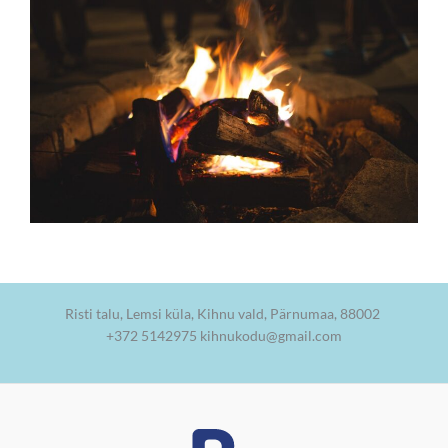
Risti talu, Lemsi küla, Kihnu vald, Pärnumaa, 88002
+372 5142975 kihnukodu@gmail.com